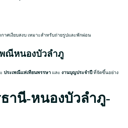
ากาศเงียบสงบ เหมาะสำหรับถ่ายรูปและพักผ่อน
พณีหนองบัวลำภู
าะ
ประเพณีแห่เทียนพรรษา
และ
งานบุญประจำปี
ที่จัดขึ้นอย่าง
รธานี-หนองบัวลำภู-