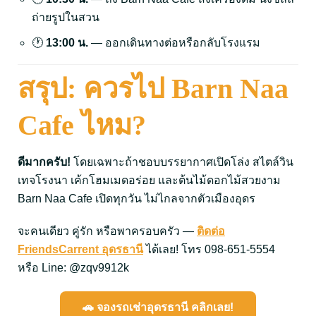
ถ่ายรูปในสวน
🕐
13:00 น.
— ออกเดินทางต่อหรือกลับโรงแรม
สรุป: ควรไป Barn Naa
Cafe ไหม?
ดีมากครับ!
โดยเฉพาะถ้าชอบบรรยากาศเปิดโล่ง สไตล์วิน
เทจโรงนา เค้กโฮมเมดอร่อย และต้นไม้ดอกไม้สวยงาม
Barn Naa Cafe เปิดทุกวัน ไม่ไกลจากตัวเมืองอุดร
จะคนเดียว คู่รัก หรือพาครอบครัว —
ติดต่อ
FriendsCarrent อุดรธานี
ได้เลย! โทร 098-651-5554
หรือ Line: @zqv9912k
🚗 จองรถเช่าอุดรธานี คลิกเลย!