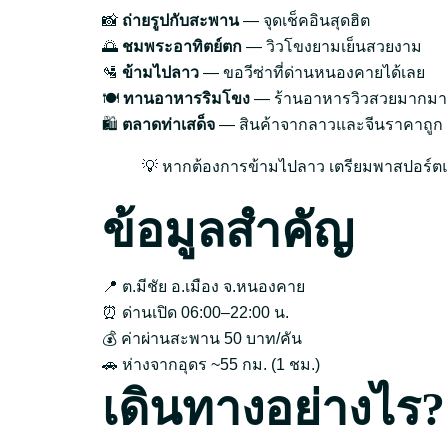
📸
ถ่ายรูปกับสะพาน
— จุดเช็คอินสุดฮิต
🌅
ชมพระอาทิตย์ตก
— วิวโขงยามเย็นสวยงาม
🛂
ข้ามไปลาว
— ขอวีซ่าที่ด่านหนองคายได้เลย
🍽️
ทานอาหารริมโขง
— ร้านอาหารวิวสวยมากมา
🛍️
ตลาดท่าเสด็จ
— สินค้าจากลาวและจีนราคาถูก
💡 หากต้องการข้ามไปลาว เตรียมพาสปอร์ตแล
ข้อมูลสำคัญ
📍 ต.มีชัย อ.เมือง จ.หนองคาย
⏰ ด่านเปิด 06:00–22:00 น.
💰 ค่าผ่านสะพาน 50 บาท/คัน
🚗 ห่างจากอุดร ~55 กม. (1 ชม.)
เดินทางอย่างไร?