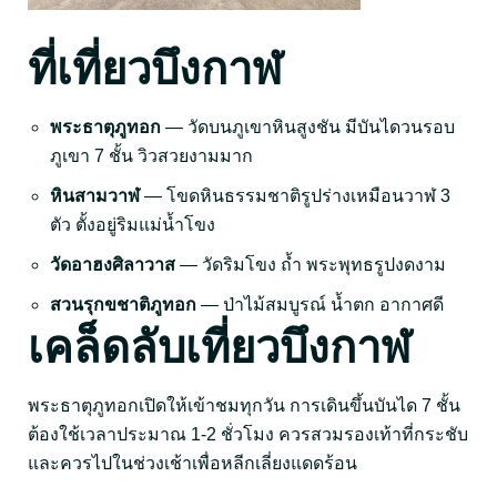
ที่เที่ยวบึงกาฬ
พระธาตุภูทอก
— วัดบนภูเขาหินสูงชัน มีบันไดวนรอบ
ภูเขา 7 ชั้น วิวสวยงามมาก
หินสามวาฬ
— โขดหินธรรมชาติรูปร่างเหมือนวาฬ 3
ตัว ตั้งอยู่ริมแม่น้ำโขง
วัดอาฮงศิลาวาส
— วัดริมโขง ถ้ำ พระพุทธรูปงดงาม
สวนรุกขชาติภูทอก
— ป่าไม้สมบูรณ์ น้ำตก อากาศดี
เคล็ดลับเที่ยวบึงกาฬ
พระธาตุภูทอกเปิดให้เข้าชมทุกวัน การเดินขึ้นบันได 7 ชั้น
ต้องใช้เวลาประมาณ 1-2 ชั่วโมง ควรสวมรองเท้าที่กระชับ
และควรไปในช่วงเช้าเพื่อหลีกเลี่ยงแดดร้อน