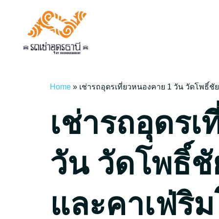
Skip
to
content
Home
»
เช่ารถอุดรเที่ยวหนองคาย 1 วัน วัดโพธิ์ช
เช่ารถอุดรเ
วัน วัดโพธิ์
และคาเฟ่ริม