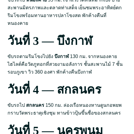
สะพานมิตรภาพและตลาดท่าเสด็จ เย็นชมพระอาทิตย์ตก
ริมโขงพร้อมทานอาหารปลาโขงสด พักค้างคืนที่
หนองคาย
วันที่ 3 — บึงกาฬ
ขับรถตามริมโขงไปยัง
บึงกาฬ
130 กม. จากหนองคาย
ไฮไลต์คือวัดภูทอกที่สวยงามอลังการ ชั้นสะพานไม้ 7 ชั้น
รอบภูเขา วิว 360 องศา พักค้างคืนบึงกาฬ
วันที่ 4 — สกลนคร
ขับรถไป
สกลนคร
150 กม. ล่องเรือหนองหานดูนกอพยพ
กราบวัดพระธาตุเชิงชุม ทานข้าวปุ้นขึ้นชื่อของสกลนคร
วันที่ 5 — นครพนม