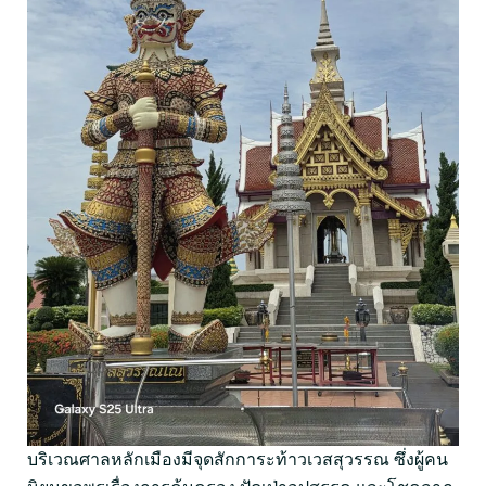
บริเวณศาลหลักเมืองมีจุดสักการะท้าวเวสสุวรรณ ซึ่งผู้คน